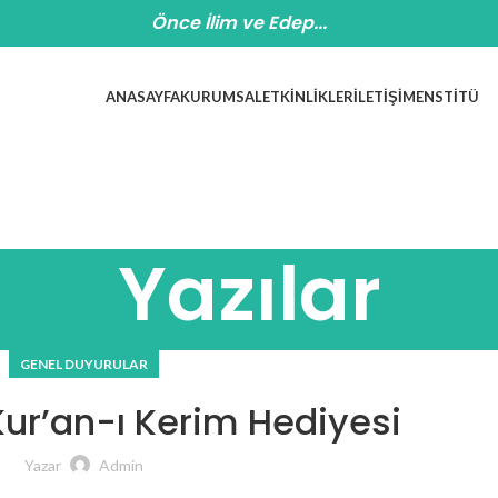
Önce İlim ve Edep...
ANASAYFA
KURUMSAL
ETKINLIKLER
İLETIŞIM
ENSTITÜ
Yazılar
GENEL DUYURULAR
Kur’an-ı Kerim Hediyesi
Yazar
Admin