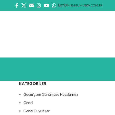
İLETIŞIM
SSS
GUMUSEV.COM.TR
Bilgi Formu
BAĞIŞ YAP
KATEGORILER
Geçmişten Günümüze Hocalarımız
Genel
Genel Duyurular