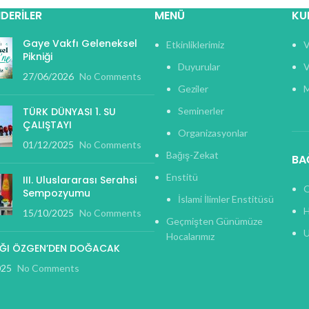
DERILER
MENÜ
KU
Gaye Vakfı Geleneksel
Etkinliklerimiz
V
Pikniği
Duyurular
V
27/06/2026
No Comments
Geziler
M
TÜRK DÜNYASI 1. SU
Seminerler
ÇALIŞTAYI
Organizasyonlar
01/12/2025
No Comments
Bağış-Zekat
BA
Enstitü
III. Uluslararası Serahsi
O
Sempozyumu
İslami İlimler Enstitüsü
H
15/10/2025
No Comments
Geçmişten Günümüze
U
Hocalarımız
ŞIĞI ÖZGEN’DEN DOĞACAK
025
No Comments