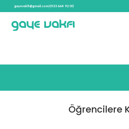
gayevakfi@gmail.com
0533 664 92 00
Öğrencilere 