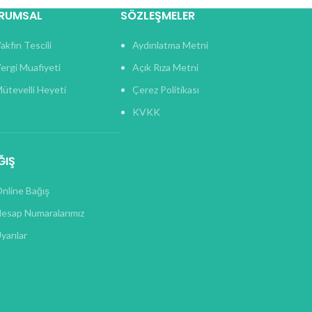
RUMSAL
SÖZLEŞMELER
akfın Tescili
Aydınlatma Metni
ergi Muafiyeti
Açık Rıza Metni
ütevelli Heyeti
Çerez Politikası
KVKK
ĞIŞ
nline Bağış
esap Numaralarımız
yarılar