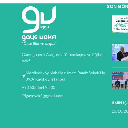
SON GÖN
Gümüşhaneli Araştırma Yardımlaşma ve Eğitim
Vakfı
Merdivenköy Mahallesi İmam Ramiz Sokak No
39/A Kadıköy/İstanbul
+90 533 664 92 00
gayevakfi@gmail.com
İLMİN I
15/10/2