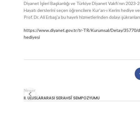
Diyanet İşleri Başkanlığı ve Türkiye Diyanet Vakfı’nın 2023-
Hayatı derslerini seçen öğrencilere Kur’an-ı Kerim hediye ve
Prof. Dr. Ali Erbaş’a bu hayırlı hizmetlerinden dolayı şükranla
https://www.diyanet.gov.tr/tr-TR/Kurumsal/Detay/35770/diya
hediyesi
Newer
II. ULUSLARARASI SERAHSÎ SEMPOZYUMU