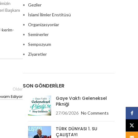
imizin
Geziler
eri Başkanı
İslami İlimler Enstitüsü
Organizasyonlar
i-kerim-
Seminerler
Sempozyum
Ziyaretler
SON GÖNDERILER
Older
Devam Ediyor
Gaye Vakfı Geleneksel
Pikniği
27/06/2026
No Comments
Face
X
TÜRK DÜNYASI 1. SU
ÇALIŞTAYI
Email