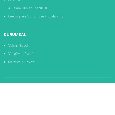
İslami İlimler Enstitüsü
Geçmişten Günümüze Hocalarımız
KURUMSAL
Vakfın Tescili
Vergi Muafiyeti
Mütevelli Heyeti
BAĞIŞ
Online Bağış
Hesap Numaralarımız