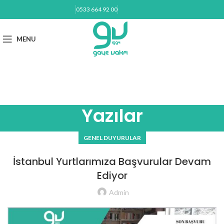
0533 664 92 00
BAĞIŞ YAP
MENU
gayevakfi@gmail.com
Yazılar
GENEL DUYURULAR
İstanbul Yurtlarımıza Başvurular Devam
Ediyor
Admin