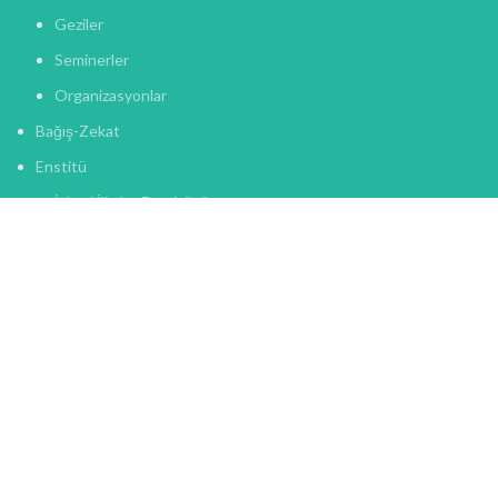
Geziler
Seminerler
Organizasyonlar
Bağış-Zekat
Enstitü
İslami İlimler Enstitüsü
Geçmişten Günümüze Hocalarımız
KURUMSAL
Vakfın Tescili
Vergi Muafiyeti
Mütevelli Heyeti