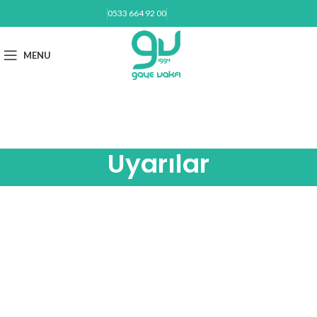
0533 664 92 00
BAĞIŞ YAP
MENU
gayevakfi@gmail.com
Uyarılar