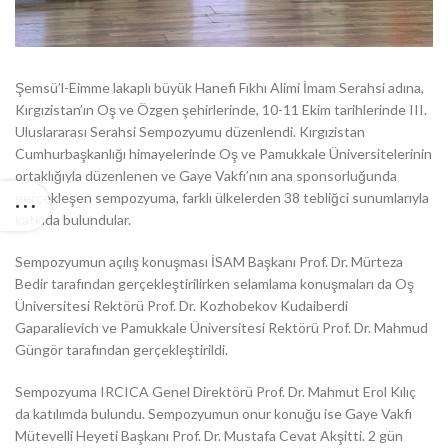
Şemsü’l-Eimme lakaplı büyük Hanefi Fıkhı Alimi İmam Serahsi adına,
Kırgızistan’ın Oş ve Özgen şehirlerinde, 10-11 Ekim tarihlerinde III.
Uluslararası Serahsi Sempozyumu düzenlendi. Kırgızistan
Cumhurbaşkanlığı himayelerinde Oş ve Pamukkale Üniversitelerinin
ortaklığıyla düzenlenen ve Gaye Vakfı’nın ana sponsorluğunda
gerçekleşen sempozyuma, farklı ülkelerden 38 tebliğci sunumlarıyla
katkıda bulundular.
Sempozyumun açılış konuşması İSAM Başkanı Prof. Dr. Mürteza
Bedir tarafından gerçekleştirilirken selamlama konuşmaları da Oş
Üniversitesi Rektörü Prof. Dr. Kozhobekov Kudaiberdi
Gaparalievich ve Pamukkale Üniversitesi Rektörü Prof. Dr. Mahmud
Güngör tarafından gerçekleştirildi.
Sempozyuma IRCICA Genel Direktörü Prof. Dr. Mahmut Erol Kılıç
da katılımda bulundu. Sempozyumun onur konuğu ise Gaye Vakfı
Mütevelli Heyeti Başkanı Prof. Dr. Mustafa Cevat Akşitti. 2 gün