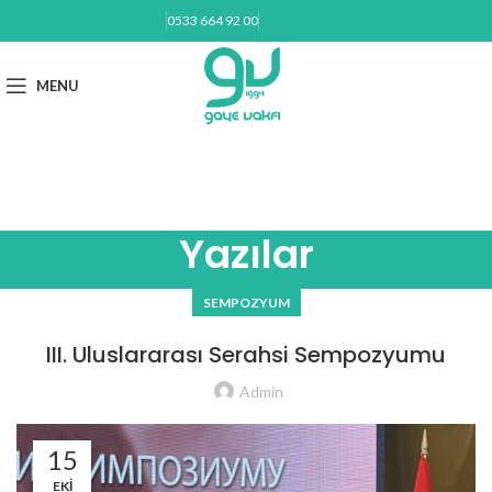
0533 664 92 00
BAĞIŞ YAP
MENU
gayevakfi@gmail.com
Yazılar
SEMPOZYUM
III. Uluslararası Serahsi Sempozyumu
Admin
15
EKI