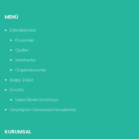
MENÜ
Etkinliklerimiz
Duyurular
Geziler
Seminerler
Organizasyonlar
Bağış-Zekat
Enstitü
İslami İlimler Enstitüsü
Geçmişten Günümüze Hocalarımız
KURUMSAL