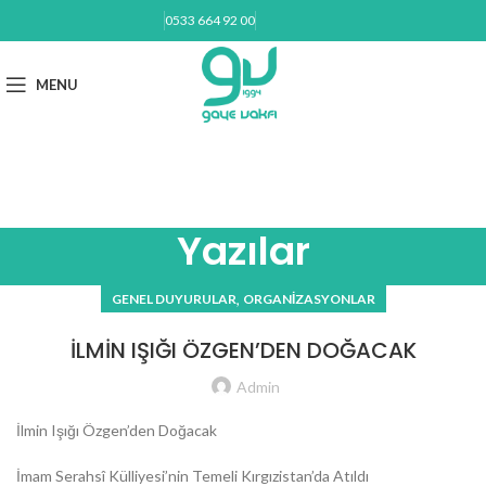
0533 664 92 00
BAĞIŞ YAP
MENU
gayevakfi@gmail.com
Yazılar
,
GENEL DUYURULAR
ORGANIZASYONLAR
İLMİN IŞIĞI ÖZGEN’DEN DOĞACAK
Admin
İlmin Işığı Özgen’den Doğacak
İmam Serahsî Külliyesi’nin Temeli Kırgızistan’da Atıldı