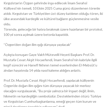
Kırgızistan’ın Özgen şehrinde inşa edilecek İmam Serahsî
Külliyesi’nin temeli, 10 Ekim 2025 Cuma günü düzenlenen törenle
atıldı. Kırgızistan ve Türkiye’den üst düzey katılımın olduğu tören, iki
ülke arasındaki kardeşlik ve kültürel bağların güçlenmesine vesile
oldu.
Törende, geleceğe bir hatıra bırakmak üzere hazırlanan bir protokol,
100 yıl sonra açılmak üzere betonla kapatıldı.
“Özgen’den doğan ilim ışığı dünyaya yayılacak”
Açılışta konuşan Gaye Vakfı Mütevelli Heyeti Başkanı Prof. Dr.
Mustafa Cevat Akşit Hocaefendi, İmam Serahsî’nin kabriyle ilgili
keşif sürecini ve Hanefî fıkhının temel eserlerinden El-Mebsût’u
zindan hayatında 14 yılda nasıl kaleme aldığını anlattı.
Prof. Dr. Mustafa Cevat Akşit Hocaefendi, yapılacak külliyenin
Özgen’de doğan ilim ışığını tüm dünyaya yayacak bir merkez
olacağını vurgulayarak, “Bu proje yalnızca bir inşaat değil; ilmin,
hikmetin ve kardeşliğin sembolüdür. Desteklerinden ötürü Türkiye
ve Kırgızistan Cumhurbaşkanlarına, emeği geçen tüm kurum ve
gönül dostlarına teşekkür ediyorum.” dedi.