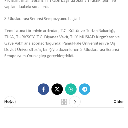
Program, İmam Serahsî’nin kabri başında okunan Yasin-i Şerif ve
yapılan dualarla sona erdi.
3. Uluslararası Serahsî Sempozyumu başladı
Temel atma töreninin ardından, T.C. Kültür ve Turizm Bakanlığı,
TİKA, TÜRKSOY, T.C. Diyanet Vakfı, THY, MÜSİAD Kırgızistan ve
Gaye Vakfı ana sponsorluğunda; Pamukkale Üniversitesi ve Oş
Devlet Üniversitesi iş birliğiyle düzenlenen 3. Uluslararası Serahsî
Sempozyumu’nun açılışı gerçekleştirildi.
Newer
Older