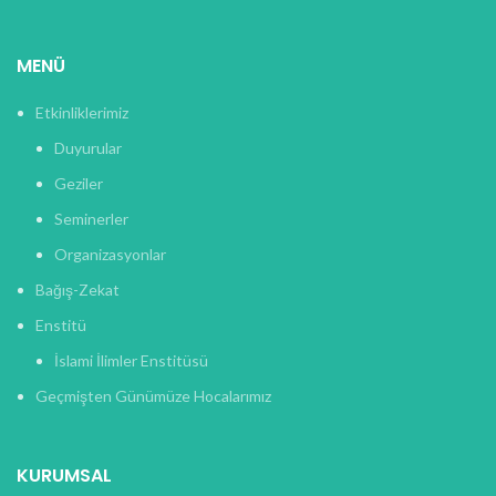
MENÜ
Etkinliklerimiz
Duyurular
Geziler
Seminerler
Organizasyonlar
Bağış-Zekat
Enstitü
İslami İlimler Enstitüsü
Geçmişten Günümüze Hocalarımız
KURUMSAL