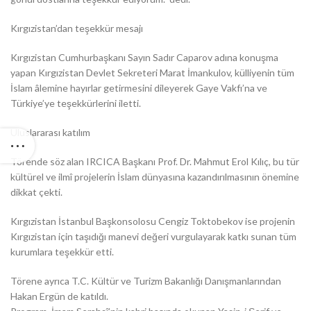
Kırgızistan’dan teşekkür mesajı
Kırgızistan Cumhurbaşkanı Sayın Sadır Caparov adına konuşma
yapan Kırgızistan Devlet Sekreteri Marat İmankulov, külliyenin tüm
İslam âlemine hayırlar getirmesini dileyerek Gaye Vakfı’na ve
Türkiye’ye teşekkürlerini iletti.
Uluslararası katılım
Törende söz alan IRCICA Başkanı Prof. Dr. Mahmut Erol Kılıç, bu tür
kültürel ve ilmî projelerin İslam dünyasına kazandırılmasının önemine
dikkat çekti.
Kırgızistan İstanbul Başkonsolosu Cengiz Toktobekov ise projenin
Kırgızistan için taşıdığı manevi değeri vurgulayarak katkı sunan tüm
kurumlara teşekkür etti.
Törene ayrıca T.C. Kültür ve Turizm Bakanlığı Danışmanlarından
Hakan Ergün de katıldı.