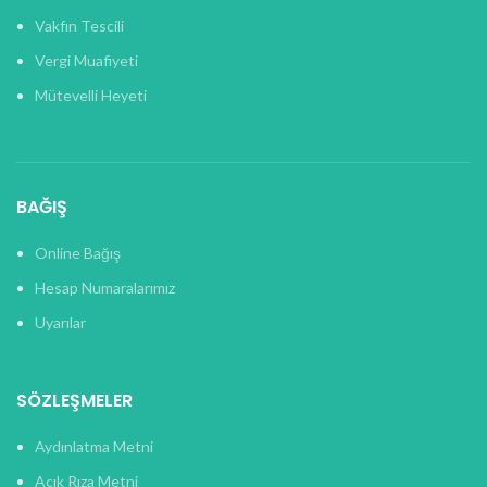
Vakfın Tescili
Vergi Muafiyeti
Mütevelli Heyeti
BAĞIŞ
Online Bağış
Hesap Numaralarımız
Uyarılar
SÖZLEŞMELER
Aydınlatma Metni
Açık Rıza Metni