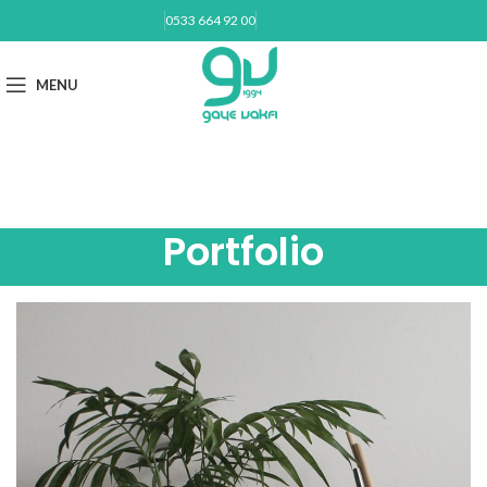
0533 664 92 00
BAĞIŞ YAP
MENU
gayevakfi@gmail.com
Portfolio