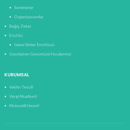
Seminerler
Organizasyonlar
Bağış-Zekat
Enstitü
İslami İlimler Enstitüsü
Geçmişten Günümüze Hocalarımız
KURUMSAL
Vakfın Tescili
Vergi Muafiyeti
Mütevelli Heyeti