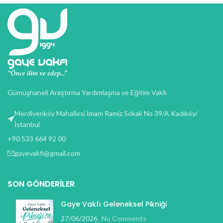
Imperdiet mauris a nontin
Accessories
Gümüşhaneli Araştırma Yardımlaşma ve Eğitim Vakfı
Merdivenköy Mahallesi İmam Ramiz Sokak No 39/A Kadıköy/
İstanbul
+90 533 664 92 00
gayevakfi@gmail.com
SON GÖNDERILER
Gaye Vakfı Geleneksel Pikniği
27/06/2026
No Comments