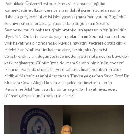
Pamukkale Üniversitesi’nde lisans ve lisansüstü eğitim
görmektedirler. İki üniversite arasındaki ilişkilerin bundan sonra
daha da gelişeceğini ve iyi işler yapacağımıza inanıyorum. Bugünkü
iki üniversitenin ortaklaşa yapmakta olduğu İmam Serahsi
Sempozyumu da bahsettiğimiz protokol anlaşmasının bir ürünüdür
diyebiliriz. On birinci asırda yaşamış olan İmam Serahsi, son on beş
yıllık hayatında bir zindandaki kuyuda hayatını geçirerek otuz ciltlik
el-Mebsut isimli eserini kaleme almış ve birçok öğrenciyi
yetiştirerek İslam düşüncesinde medeniyetin gelişmesine büyük bir
katkı sağlamıştır. Günümüzde de İmam Serahsi’nin bütün eserleri
İslam dünyasında önemli bir yere sahiptir. İmam Serahsi’nin otuz
ciltlik el-Mebsût eserini Arapça’dan Türkçe’ye çeviren Sayın Prof. Dr.
Mustafa Cevat Akşit Hocamıza teşekkürlerimizi arz ederim.
Kendisine Allah’tan uzun bir ömür sağlıklı bir hayat niyaz eder,
bilimsel çalışmalarında başarılar dileriz.”