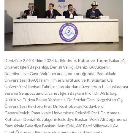
Denizli’de 27-28 Ekim 2023 tarihlerinde, Kültür ve Turizm Bakanlığı,
Diyanet İşleri Başkanlığı, Denizli Valiliği, Denizli Büyükşehir
Belediyesi ve Gaye Vakfı’nın ana sponsorluğunda; Pamukkale
Üniversitesi (PAÜ) İslami İlimler Enstitüsü ve Kırgızistan Oş
Üniversitesi İlahiyat Fakültesi tarafından düzenlenen II. Uluslararası
Serahsi Sempozyumu Diyanet İşleri Başkanı Prof. Dr. Ali Erbaş,
Kültür ve Turizm Bakan Yardımcısı Dr. Serdar Çam, Kırgızistan Oş
Üniversitesi Rektörü Prof. Dr. Kozhobekov Kudayberdi
Gaparalievich, Pamukkale Üniversitesi Rektörü Prof. Dr. Ahmet
Kutluhan, Denizli Büyükşehir Belediye Başkan Vekili Ali Değirmenci,
Pamukkale Belediye Başkanı Avni Örki, AK Parti Milletvekili Av.
Cahit Özkan ve diğer protokol üyelerinin katılımlarıyla