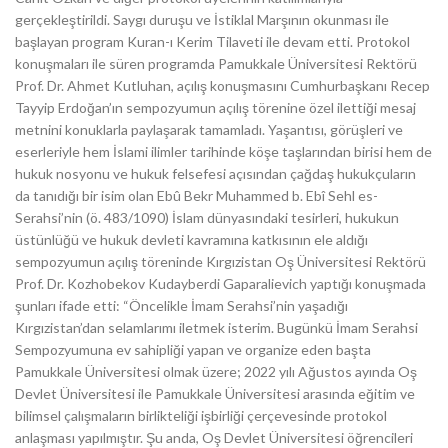
gerçekleştirildi. Saygı duruşu ve İstiklal Marşının okunması ile
başlayan program Kuran-ı Kerim Tilaveti ile devam etti. Protokol
konuşmaları ile süren programda Pamukkale Üniversitesi Rektörü
Prof. Dr. Ahmet Kutluhan, açılış konuşmasını Cumhurbaşkanı Recep
Tayyip Erdoğan’ın sempozyumun açılış törenine özel ilettiği mesaj
metnini konuklarla paylaşarak tamamladı. Yaşantısı, görüşleri ve
eserleriyle hem İslami ilimler tarihinde köşe taşlarından birisi hem de
hukuk nosyonu ve hukuk felsefesi açısından çağdaş hukukçuların
da tanıdığı bir isim olan Ebû Bekr Muhammed b. Ebî Sehl es-
Serahsi’nin (ö. 483/1090) İslam dünyasındaki tesirleri, hukukun
üstünlüğü ve hukuk devleti kavramına katkısının ele aldığı
sempozyumun açılış töreninde Kırgızistan Oş Üniversitesi Rektörü
Prof. Dr. Kozhobekov Kudayberdi Gaparalievich yaptığı konuşmada
şunları ifade etti: “Öncelikle İmam Serahsi’nin yaşadığı
Kırgızistan’dan selamlarımı iletmek isterim. Bugünkü İmam Serahsi
Sempozyumuna ev sahipliği yapan ve organize eden başta
Pamukkale Üniversitesi olmak üzere; 2022 yılı Ağustos ayında Oş
Devlet Üniversitesi ile Pamukkale Üniversitesi arasında eğitim ve
bilimsel çalışmaların birlikteliği işbirliği çerçevesinde protokol
anlaşması yapılmıştır. Şu anda, Oş Devlet Üniversitesi öğrencileri