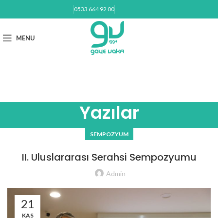
0533 664 92 00
BAĞIŞ YAP
MENU
gayevakfi@gmail.com
Yazılar
SEMPOZYUM
II. Uluslararası Serahsi Sempozyumu
Admin
21
KAS