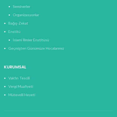
Seminerler
Organizasyonlar
Bağış-Zekat
Enstitü
İslami İlimler Enstitüsü
Geçmişten Günümüze Hocalarımız
KURUMSAL
Vakfın Tescili
Vergi Muafiyeti
Mütevelli Heyeti