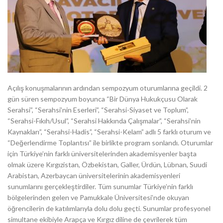
Açılış konuşmalarının ardından sempozyum oturumlarına geçildi. 2
gün süren sempozyum boyunca “Bir Dünya Hukukçusu Olarak
Serahsi”, “Serahsi’nin Eserleri”, “Serahsi-Siyaset ve Toplum”,
“Serahsi-Fıkıh/Usul”, “Serahsi Hakkında Çalışmalar”, “Serahsi’nin
Kaynakları”, “Serahsi-Hadis”, “Serahsi-Kelam” adlı 5 farklı oturum ve
“Değerlendirme Toplantısı” ile birlikte program sonlandı. Oturumlar
için Türkiye’nin farklı üniversitelerinden akademisyenler başta
olmak üzere Kırgızistan, Özbekistan, Galler, Ürdün, Lübnan, Suudi
Arabistan, Azerbaycan üniversitelerinin akademisyenleri
sunumlarını gerçekleştirdiler. Tüm sunumlar Türkiye’nin farklı
bölgelerinden gelen ve Pamukkale Üniversitesi’nde okuyan
öğrencilerin de katılımlarıyla dolu dolu geçti. Sunumlar profesyonel
simultane ekibiyle Arapça ve Kırgız diline de çevrilerek tüm