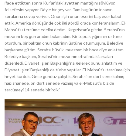
ifade ettikten sonra Kur’an’daki ayetten mantığını söylüyor,
felsefesini yapıyor. Böyle bir şey var. Tam bugünün insanın
sorularına cevap veriyor. Onun için onun eserini baş eser kabul
ettik. Amerika dönüşünde çok ilgi gördü orada konferanslarım. El-
Mebsût’u tercüme edelim dedim. Kırgızistan’a gittim. Serahsi’nin
mezarını beş gün aradım bulamadım. Bir toprak yığınının üstüne
oturdum, bir baktım onun kabrinin üstüne oturmuşum. Belediye
başkanına gittim. Serahsi büyük, muazzam bir hoca diye anlattım.
Belediye başkanı, Serahsi’nin mezarının etrafındaki arsaları
düzenledi. Diyanet İşleri Başkanlığı’na gelerek bunu anlattım ve
Diyanet İşleri Başkanlığı da türbe yaptılar. El-Mebsût’u tercüme için
heyet kurduk. Gece gündüz çalıştık. Serahsi on dört sene kalmış
hapishanede, on dört senede yazmış ya el-Mebsût’u biz de
tercümeyi 14 senede bitirdik.”