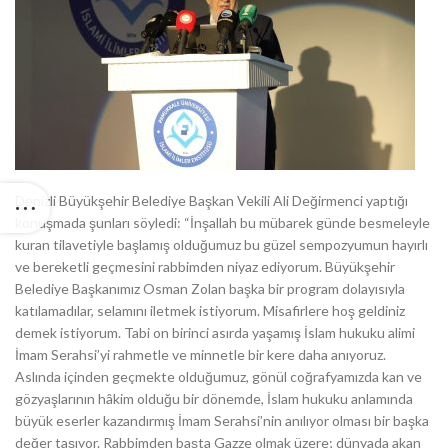
Denizli Büyükşehir Belediye Başkan Vekili Ali Değirmenci yaptığı
konuşmada şunları söyledi: “İnşallah bu mübarek günde besmeleyle
kuran tilavetiyle başlamış olduğumuz bu güzel sempozyumun hayırlı
ve bereketli geçmesini rabbimden niyaz ediyorum. Büyükşehir
Belediye Başkanımız Osman Zolan başka bir program dolayısıyla
katılamadılar, selamını iletmek istiyorum. Misafirlere hoş geldiniz
demek istiyorum. Tabi on birinci asırda yaşamış İslam hukuku alimi
İmam Serahsi’yi rahmetle ve minnetle bir kere daha anıyoruz.
Aslında içinden geçmekte olduğumuz, gönül coğrafyamızda kan ve
gözyaşlarının hâkim olduğu bir dönemde, İslam hukuku anlamında
büyük eserler kazandırmış İmam Serahsi’nin anılıyor olması bir başka
değer taşıyor. Rabbimden başta Gazze olmak üzere; dünyada akan