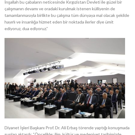
İnşallah bu çabaların neticesinde Kırgızistan Devleti ile güzel bir
çalışmanın devamı ve oradaki kurulmak istenen külliyenin de
tamamlanmasıyla birlikte bu çalışma tüm dünyaya mal olacak şekilde
hayırlı ve insanlığa hizmet eden bir noktada ilerler diye ümit
ediyoruz, dua ediyoruz.”
Diyanet İşleri Başkanı Prof. Dr. Ali Erbaş törende yaptığı konuşmada
şunları aktardı: “Öncelikle; ilim, kültür ve medeniyet tarihimizde