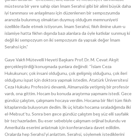
müstesna bir yere sahip olan İmam Serahsi gibi bir alimi büyük daha
iyi tanınması ve anlaşılması için düzenlenen bir sempozyumda
aranızda bulunmuş olmaktan duymuş olduğum memnuniyeti
özellikle ifade etmek istiyorum. İmam Serahsi, fıkıh ilmine ulum-u
islamiye hatta fıkhın dışında bazı alanlara da öyle katkılar sunmuş ki
değil iki sempozyum on iki sempozyum da yapsak değer İmam
Serahsi için.”
Gaye Vakfı Mütevelli Heyeti Başkanı Prof. Dr. M. Cevat Akşit
gerçekleştirdiği konuşmada şunlara değindi: “İslam Ceza
Hukukunun; çok insani olduğunu, çok gelişmiş olduğunu, çok ileri
olduğunu ispat için doktora yapmak istedim. Atatürk Üniversitesi
Ceza Hukuku Profesörü devamlı, Almanya’da yetişmiş bir profesör
vardı, ona gittim. Hocam bu konuda araştırma yapmamı istedi. Gece
gündüz çalıştım, çalışmamı hocaya verdim. Hocama bir fikri tüm fıkıh
kitaplarında buluyorum dedim. İlk üç kitabı hocama sıraladığımda ilki
el-Mebsut’tu. Sonra ben gece gündüz çalıştım beş yüz elli sayfalık
bir tez hazırladım. Bu eser sebebiyle çalışmam orijinal bulundu ve
Amerika’da eserimi anlatmak için konferanslara davet edildim.
Oralarda hep Serahsi’yi anlattım. Serahsi, söylemek istediklerini