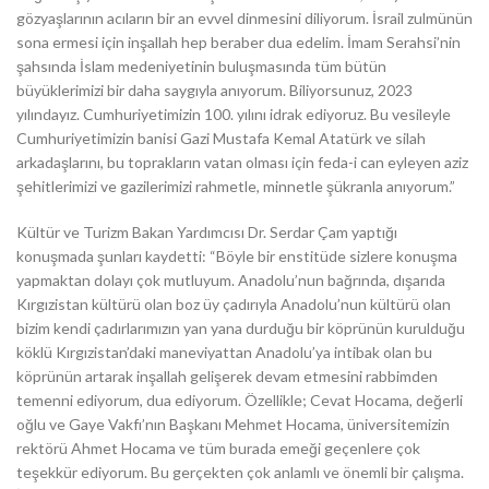
gözyaşlarının acıların bir an evvel dinmesini diliyorum. İsrail zulmünün
sona ermesi için inşallah hep beraber dua edelim. İmam Serahsi’nin
şahsında İslam medeniyetinin buluşmasında tüm bütün
büyüklerimizi bir daha saygıyla anıyorum. Biliyorsunuz, 2023
yılındayız. Cumhuriyetimizin 100. yılını idrak ediyoruz. Bu vesileyle
Cumhuriyetimizin banisi Gazi Mustafa Kemal Atatürk ve silah
arkadaşlarını, bu toprakların vatan olması için feda-i can eyleyen aziz
şehitlerimizi ve gazilerimizi rahmetle, minnetle şükranla anıyorum.”
Kültür ve Turizm Bakan Yardımcısı Dr. Serdar Çam yaptığı
konuşmada şunları kaydetti: “Böyle bir enstitüde sizlere konuşma
yapmaktan dolayı çok mutluyum. Anadolu’nun bağrında, dışarıda
Kırgızistan kültürü olan boz üy çadırıyla Anadolu’nun kültürü olan
bizim kendi çadırlarımızın yan yana durduğu bir köprünün kurulduğu
köklü Kırgızistan’daki maneviyattan Anadolu’ya intibak olan bu
köprünün artarak inşallah gelişerek devam etmesini rabbimden
temenni ediyorum, dua ediyorum. Özellikle; Cevat Hocama, değerli
oğlu ve Gaye Vakfı’nın Başkanı Mehmet Hocama, üniversitemizin
rektörü Ahmet Hocama ve tüm burada emeği geçenlere çok
teşekkür ediyorum. Bu gerçekten çok anlamlı ve önemli bir çalışma.